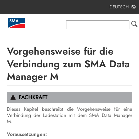
DEUTSCH
Inhaltsverzeichnis
Hinweise zu diesem Dokument
Sicherheit
Vorgehensweise für die
Lieferumfang
Verbindung zum SMA Data
Lieferumfang Stele
Manager M
Produktübersicht
Montage
FACHKRAFT
Elektrischer Anschluss
Dieses Kapitel beschreibt die Vorgehensweise für eine
Verbindung der Ladestation mit dem SMA Data Manager
M.
Inbetriebnahme
Voraussetzungen:
Bedienung