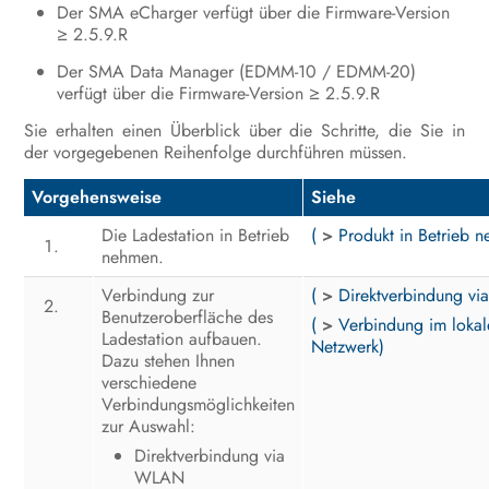
Der SMA eCharger verfügt über die Firmware-Version
Produkt spannungsfrei schalten
≥ 2.5.9.R
Der SMA Data Manager (EDMM-10 / EDMM-20)
Instandhaltung
verfügt über die Firmware-Version ≥ 2.5.9.R
Reinigung
Sie erhalten einen Überblick über die Schritte, die Sie in
der vorgegebenen Reihenfolge durchführen müssen.
Fehlerbehebung
Vorgehensweise
Siehe
Produkt außer Betrieb nehmen
Die Ladestation in Betrieb
(
>
Produkt in Betrieb 
nehmen.
Produkt austauschen
Verbindung zur
(
>
Direktverbindung v
Entsorgung
Benutzeroberfläche des
(
>
Verbindung im lokal
Ladestation aufbauen.
Netzwerk)
Technische Daten
Dazu stehen Ihnen
verschiedene
Zubehör
Verbindungsmöglichkeiten
zur Auswahl:
Kontakt
Direktverbindung via
WLAN