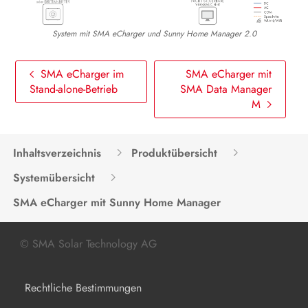
Produkt spannungsfrei schalten
System mit SMA eCharger und Sunny Home Manager 2.0
Instandhaltung
SMA eCharger im
SMA eCharger mit
Reinigung
Stand-alone-Betrieb
SMA Data Manager
M
Fehlerbehebung
Produkt außer Betrieb nehmen
Inhaltsverzeichnis
Produktübersicht
Produkt austauschen
Systemübersicht
Entsorgung
SMA eCharger mit Sunny Home Manager
Technische Daten
© SMA Solar Technology AG
Zubehör
Kontakt
Rechtliche Bestimmungen