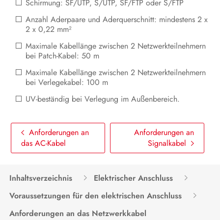
Schirmung: SF/UTP, S/UTP, SF/FTP oder S/FTP
Produkt spannungsfrei schalten
Anzahl Aderpaare und Aderquerschnitt: mindestens 2 x
2 x 0,22 mm²
Instandhaltung
Maximale Kabellänge zwischen 2 Netzwerkteilnehmern
Reinigung
bei Patch-Kabel: 50 m
Maximale Kabellänge zwischen 2 Netzwerkteilnehmern
Fehlerbehebung
bei Verlegekabel: 100 m
Produkt außer Betrieb nehmen
UV-beständig bei Verlegung im Außenbereich.
Produkt austauschen
Anforderungen an
Anforderungen an
Entsorgung
das AC-Kabel
Signalkabel
Technische Daten
Inhaltsverzeichnis
Elektrischer Anschluss
Zubehör
Voraussetzungen für den elektrischen Anschluss
Kontakt
Anforderungen an das Netzwerkkabel