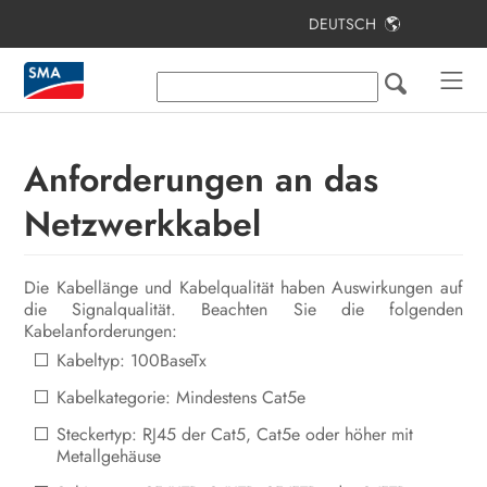
DEUTSCH
Inhaltsverzeichnis
Hinweise zu diesem Dokument
Sicherheit
Anforderungen an das
Lieferumfang
Netzwerkkabel
Lieferumfang Stele
Die Kabellänge und Kabelqualität haben Auswirkungen auf
Produktübersicht
die Signalqualität. Beachten Sie die folgenden
Kabelanforderungen:
Montage
Kabeltyp: 100BaseTx
Elektrischer Anschluss
Kabelkategorie: Mindestens Cat5e
Inbetriebnahme
Steckertyp: RJ45 der Cat5, Cat5e oder höher mit
Metallgehäuse
Bedienung