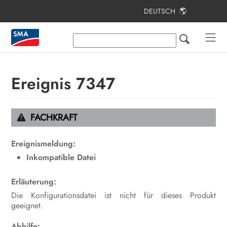
DEUTSCH
Inhaltsverzeichnis
Hinweise zu diesem Dokument
Sicherheit
Ereignis 7347
Lieferumfang
Lieferumfang Stele
FACHKRAFT
Produktübersicht
Ereignismeldung:
Montage
Inkompatible Datei
Elektrischer Anschluss
Erläuterung:
Die Konfigurationsdatei ist nicht für dieses Produkt
Inbetriebnahme
geeignet.
Bedienung
Abhilfe: