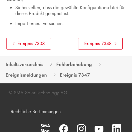
Sicherstellen, dass die gewählte Konfigurationsdatei für
Produkt spannungsfrei schalten
dieses Produkt geeignet ist.
Instandhaltung
Import erneut versuchen.
Reinigung
Ereignis 7333
Ereignis 7348
Fehlerbehebung
Produkt außer Betrieb nehmen
Inhaltsverzeichnis
Fehlerbehebung
Produkt austauschen
Ereignismeldungen
Ereignis 7347
Entsorgung
© SMA Solar Technology AG
Technische Daten
Zubehör
Rechtliche Bestimmungen
Kontakt