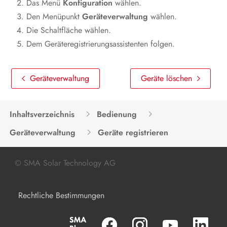
Das Menü
Konfiguration
wählen.
Produkt spannungsfrei schalten
Den Menüpunkt
Geräteverwaltung
wählen.
Die Schaltfläche wählen.
Instandhaltung
Dem Geräteregistrierungsassistenten folgen.
Reinigung
Geräteverwaltung
Fehlerbehebung
Geräte löschen
Produkt außer Betrieb nehmen
Inhaltsverzeichnis
Bedienung
Produkt austauschen
Geräteverwaltung
Geräte registrieren
Entsorgung
© SMA Solar Technology AG
Technische Daten
Zubehör
Rechtliche Bestimmungen
Kontakt