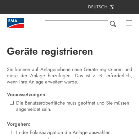
DEUTSCH
Inhaltsverzeichnis
Hinweise zu diesem Dokument
Sicherheit
Geräte registrieren
Lieferumfang
Sie können auf Anlagenebene neue Geräte registrieren und
Lieferumfang Stele
diese der Anlage hinzufügen. Das ist z. B. erforderlich,
wenn Ihre Anlage erweitert wurde.
Produktübersicht
Voraussetzungen:
Montage
Die Benutzeroberfläche muss geöffnet und Sie müssen
Elektrischer Anschluss
angemeldet sein.
Inbetriebnahme
Vorgehen:
In der Fokusnavigation die Anlage auswählen.
Bedienung