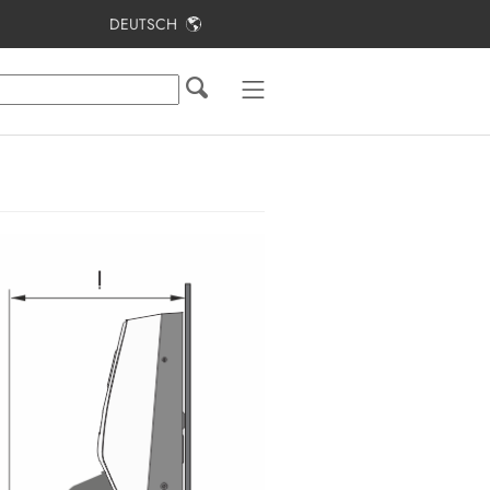
DEUTSCH
Inhaltsverzeichnis
Hinweise zu diesem Dokument
Sicherheit
Lieferumfang
Lieferumfang Stele
Produktübersicht
Montage
Elektrischer Anschluss
Inbetriebnahme
Bedienung