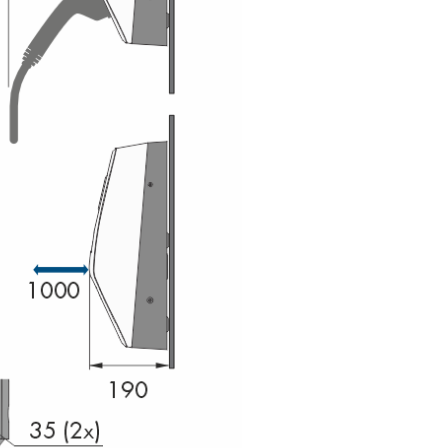
Produkt spannungsfrei schalten
Instandhaltung
Reinigung
Fehlerbehebung
Produkt außer Betrieb nehmen
Produkt austauschen
Entsorgung
Technische Daten
Zubehör
Kontakt