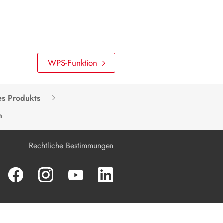
Produkt spannungsfrei schalten
Instandhaltung
Reinigung
WPS-Funktion
Fehlerbehebung
es Produkts
Produkt außer Betrieb nehmen
n
Produkt austauschen
Entsorgung
Rechtliche Bestimmungen
Technische Daten
Zubehör
Kontakt