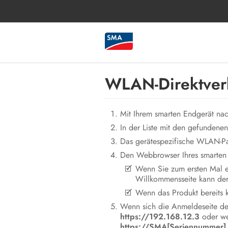
WLAN-Direktver
Mit Ihrem smarten Endgerät n
In der Liste mit den gefunden
Das gerätespezifische WLAN-P
Den Webbrowser Ihres smarten 
Wenn Sie zum ersten Mal e
Willkommensseite kann der 
Wenn das Produkt bereits ko
Wenn sich die Anmeldeseite der
https://192.168.12.3
oder we
https://SMA[Seriennummer]