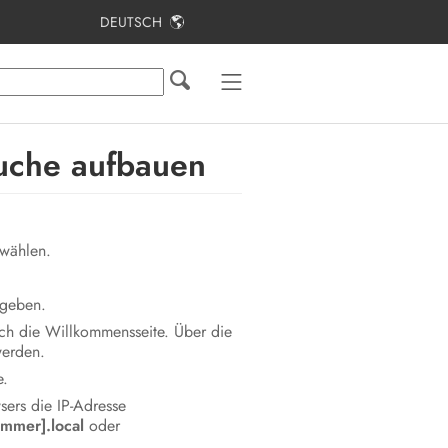
DEUTSCH
Inhaltsverzeichnis
Hinweise zu diesem Dokument
Sicherheit
uche aufbauen
Lieferumfang
Lieferumfang Stele
wählen.
Produktübersicht
geben.
Montage
ch die Willkommensseite. Über die
werden.
Elektrischer Anschluss
e.
Inbetriebnahme
sers die IP-Adresse
mmer].local
oder
Bedienung