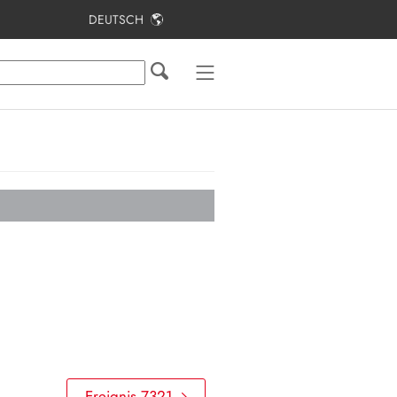
DEUTSCH
Inhaltsverzeichnis
Hinweise zu diesem Dokument
Sicherheit
Lieferumfang
Lieferumfang Stele
Produktübersicht
Montage
Elektrischer Anschluss
Inbetriebnahme
Bedienung
Ereignis 7321