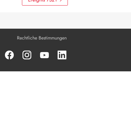
Produkt spannungsfrei schalten
Instandhaltung
Reinigung
Rechtliche Bestimmungen
Fehlerbehebung
Produkt außer Betrieb nehmen
Produkt austauschen
Entsorgung
Technische Daten
Zubehör
Kontakt