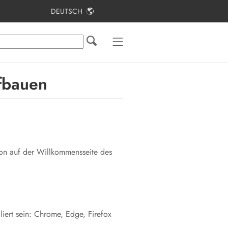
DEUTSCH
Inhaltsverzeichnis
Hinweise zu diesem Dokument
Sicherheit
fbauen
Lieferumfang
Lieferumfang Stele
Produktübersicht
ion auf der Willkommensseite des
Montage
Elektrischer Anschluss
Inbetriebnahme
iert sein: Chrome, Edge, Firefox
Bedienung