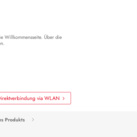
Produkt spannungsfrei schalten
Instandhaltung
ie Willkommensseite. Über die
Reinigung
en.
Fehlerbehebung
Produkt außer Betrieb nehmen
Produkt austauschen
Entsorgung
irektverbindung via WLAN
Technische Daten
Zubehör
es Produkts
Kontakt