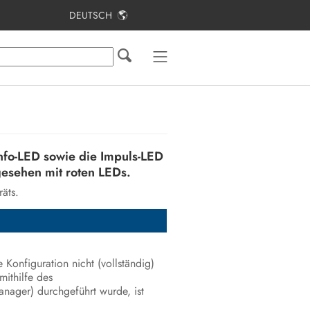
DEUTSCH
Inhaltsverzeichnis
Hinweise zu diesem Dokument
Sicherheit
Lieferumfang
nfo-LED sowie die Impuls-LED
Lieferumfang Stele
gesehen mit roten LEDs.
äts.
Produktübersicht
Montage
Elektrischer Anschluss
e Konfiguration nicht (vollständig)
mithilfe des
Inbetriebnahme
nager) durchgeführt wurde, ist
Bedienung