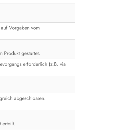
Produkt spannungsfrei schalten
Instandhaltung
t auf Vorgaben vom
Reinigung
Fehlerbehebung
 Produkt gestartet.
evorgangs erforderlich (z.B. via
Produkt außer Betrieb nehmen
Produkt austauschen
Entsorgung
lgreich abgeschlossen.
Technische Daten
Zubehör
erteilt.
Kontakt