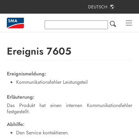
DEUTSCH
Inhaltsverzeichnis
Hinweise zu diesem Dokument
Sicherheit
Ereignis 7605
Lieferumfang
Lieferumfang Stele
Ereignismeldung:
Kommunikationsfehler Leistungsteil
Produktübersicht
Montage
Erläuterung:
Das Produkt hat einen internen Kommunikationsfehler
Elektrischer Anschluss
festgestellt.
Inbetriebnahme
Abhilfe:
Den Service kontaktieren.
Bedienung