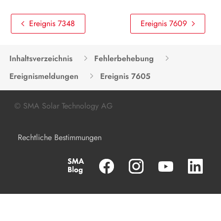
Produkt spannungsfrei schalten
Ereignis 7348
Ereignis 7609
Instandhaltung
Reinigung
Inhaltsverzeichnis
Fehlerbehebung
Ereignismeldungen
Fehlerbehebung
Ereignis 7605
Produkt außer Betrieb nehmen
© SMA Solar Technology AG
Produkt austauschen
Rechtliche Bestimmungen
Entsorgung
Technische Daten
Zubehör
Kontakt