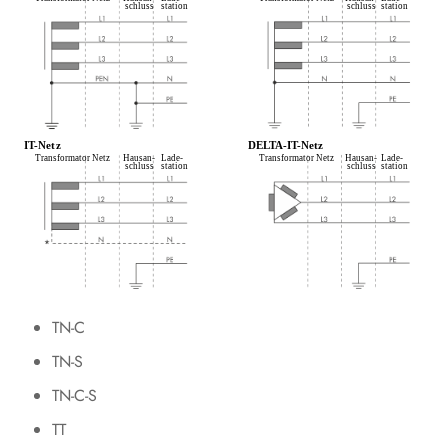
Produkt spannungsfrei schalten
Instandhaltung
Reinigung
Fehlerbehebung
Produkt außer Betrieb nehmen
Produkt austauschen
Entsorgung
Technische Daten
TN-C
TN-S
Zubehör
TN-C-S
Kontakt
TT