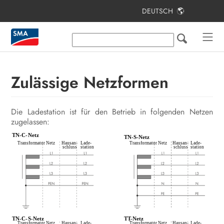
DEUTSCH
Inhaltsverzeichnis
Hinweise zu diesem Dokument
Sicherheit
Zulässige Netzformen
Lieferumfang
Die Ladestation ist für den Betrieb in folgenden Netzen
Lieferumfang Stele
zugelassen:
Produktübersicht
Montage
Elektrischer Anschluss
Inbetriebnahme
Bedienung