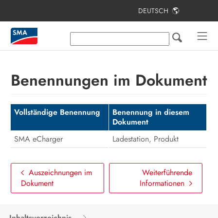
DEUTSCH
Inhaltsverzeichnis
Hinweise zu diesem Dokument
Sicherheit
Benennungen im Dokument
Lieferumfang
Lieferumfang Stele
Vollständige Benennung
Benennung in diesem
Dokument
Produktübersicht
SMA eCharger
Ladestation, Produkt
Montage
Elektrischer Anschluss
Auszeichnungen im
Weiterführende
Dokument
Informationen
Inbetriebnahme
Bedienung
Inhaltsverzeichnis