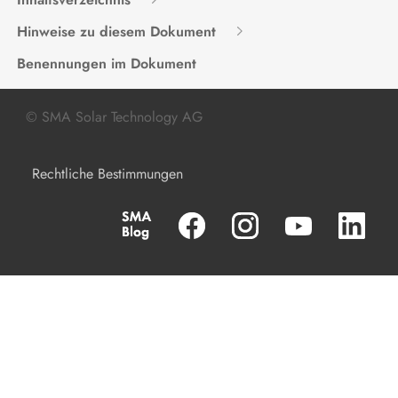
Produkt spannungsfrei schalten
Hinweise zu diesem Dokument
Instandhaltung
Benennungen im Dokument
Reinigung
© SMA Solar Technology AG
Fehlerbehebung
Rechtliche Bestimmungen
Produkt außer Betrieb nehmen
Produkt austauschen
Entsorgung
Technische Daten
Zubehör
Kontakt