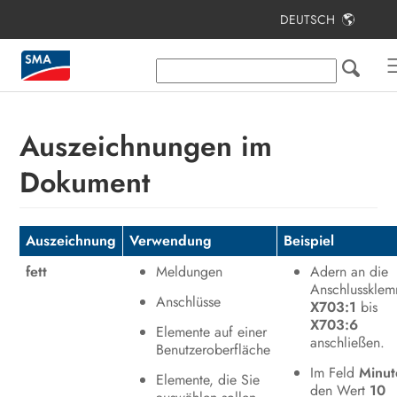
DEUTSCH
Inhaltsverzeichnis
Hinweise zu diesem Dokument
Sicherheit
Auszeichnungen im
Lieferumfang
Dokument
Lieferumfang Stele
Produktübersicht
Auszeichnung
Verwendung
Beispiel
fett
Meldungen
Adern an die
Montage
Anschlusskle
Anschlüsse
X703:1
bis
Elektrischer Anschluss
X703:6
Elemente auf einer
anschließen.
Inbetriebnahme
Benutzeroberfläche
Im Feld
Minut
Elemente, die Sie
Bedienung
den Wert
10