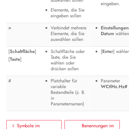
auswählen sollen
eingeben.
Produkt spannungsfrei schalten
Elemente, die Sie
eingeben sollen
Instandhaltung
>
Verbindet mehrere
Einstellungen
Reinigung
Elemente, die Sie
Datum
wählen
auswählen sollen
Fehlerbehebung
[
Schaltfläche
]
Schaltfläche oder
[
Enter
] wähle
Produkt außer Betrieb nehmen
Taste, die Sie
[
Taste
]
wählen oder
Produkt austauschen
drücken sollen
#
Entsorgung
Platzhalter für
Parameter
variable
WCtlHz.Hz#
Bestandteile (z. B.
Technische Daten
in
Parameternamen)
Zubehör
Kontakt
Symbole im
Benennungen im