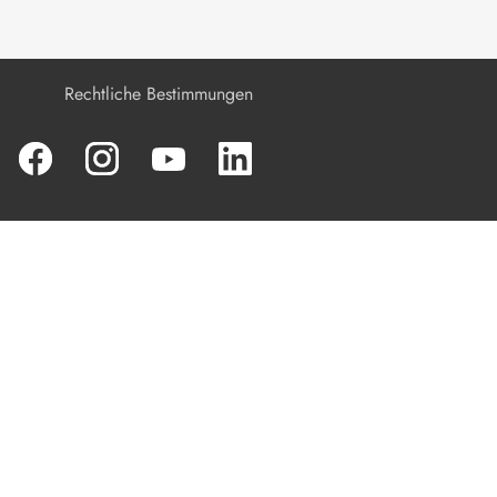
Produkt spannungsfrei schalten
Instandhaltung
Rechtliche Bestimmungen
Reinigung
Fehlerbehebung
Produkt außer Betrieb nehmen
Produkt austauschen
Entsorgung
Technische Daten
Zubehör
Kontakt