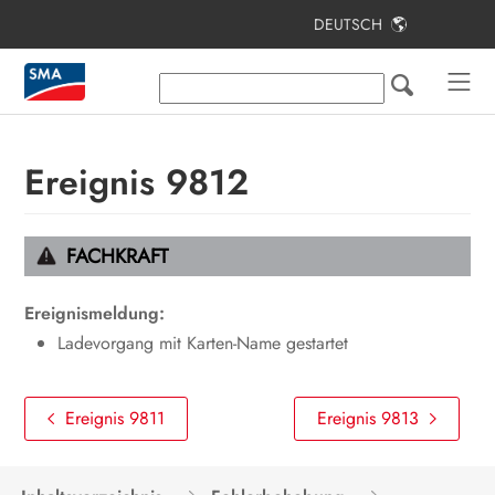
DEUTSCH
Inhaltsverzeichnis
Hinweise zu diesem Dokument
Sicherheit
Ereignis 9812
Lieferumfang
Lieferumfang Stele
FACHKRAFT
Produktübersicht
Ereignismeldung:
Montage
Ladevorgang mit Karten-Name gestartet
Elektrischer Anschluss
Ereignis 9811
Ereignis 9813
Inbetriebnahme
Bedienung