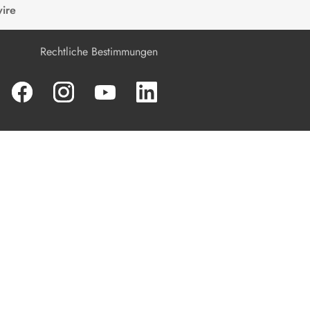
ire
Produkt spannungsfrei schalten
Rechtliche Bestimmungen
Instandhaltung
Reinigung
Fehlerbehebung
Produkt außer Betrieb nehmen
Produkt austauschen
Entsorgung
Technische Daten
Zubehör
Kontakt