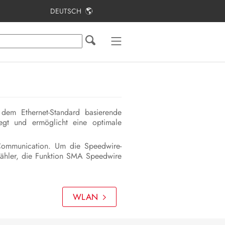
DEUTSCH
Inhaltsverzeichnis
Hinweise zu diesem Dokument
Sicherheit
Lieferumfang
dem Ethernet-Standard basierende
Lieferumfang Stele
egt und ermöglicht eine optimale
Produktübersicht
 Communication. Um die Speedwire-
zähler, die Funktion SMA Speedwire
Montage
Elektrischer Anschluss
WLAN
Inbetriebnahme
Bedienung