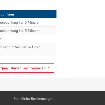
Produkt spannungsfrei schalten
euchtung
Instandhaltung
eleuchtung für 5 Minuten
Reinigung
eleuchtung für 5 Minuten
s
Fehlerbehebung
t nach 5 Minuten auf den
Produkt außer Betrieb nehmen
Produkt austauschen
rgang starten und beenden
Entsorgung
Technische Daten
Zubehör
Kontakt
Rechtliche Bestimmungen