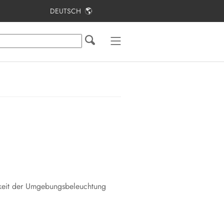
DEUTSCH
Inhaltsverzeichnis
Hinweise zu diesem Dokument
Sicherheit
Lieferumfang
Lieferumfang Stele
Produktübersicht
Montage
Elektrischer Anschluss
gkeit der Umgebungsbeleuchtung
Inbetriebnahme
Bedienung