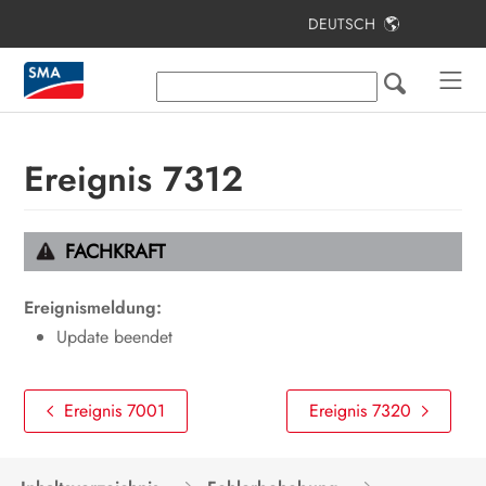
DEUTSCH
Inhaltsverzeichnis
Hinweise zu diesem Dokument
Sicherheit
Ereignis 7312
Lieferumfang
Lieferumfang Stele
FACHKRAFT
Produktübersicht
Ereignismeldung:
Montage
Update beendet
Elektrischer Anschluss
Ereignis 7001
Ereignis 7320
Inbetriebnahme
Bedienung