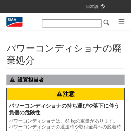
日本語
目次
本書について
安全について
パワーコンディショナの廃
梱包内容
棄処分
設置に必要な部品と工具
製品について
設置担当者
取付け
注意
電気配線工事
パワーコンディショナの持ち運びや落下に伴う
負傷の危険性
パワーコンディショナの試運転調整
パワーコンディショナは、61 kgの重量があります。
パワーコンディショナの運送時や取付金具への脱着時
設定