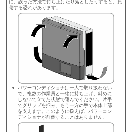
に、誤った方法で持ち上げたり落としたりすると、負
傷する恐れがあります。
パワーコンディショナの運転
パワーコンディショナの電源を切る
トラブルシューティング
パワーコンディショナの運転再開
パワーコンディショナの廃棄処分
仕様一覧
交換用部品と付属品
パワーコンディショナは一人で取り扱わない
で、複数の作業員と一緒に持ち上げ、斜めに
お問い合わせ
しないで立てた状態で運んでください。片手
でグリップを掴み、もう一方の手で本体上部
を支えます。このように扱えば、パワーコン
ディショナが前倒することはありません。