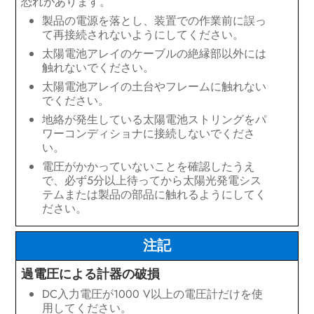
恐れがあります。
パワーコンディショナの運転
製品の電源を落とし、装置での作業前に誤っ
て再接続されないようにしてください。
パワーコンディショナの電源を切る
太陽電池アレイのケーブルの絶縁部以外には
触れないでください。
トラブルシューティング
太陽電池アレイの土台やフレームに触れない
でください。
パワーコンディショナの運転再開
地絡が発生している太陽電池ストリングをパ
ワーコンディショナに接続しないでくださ
パワーコンディショナの廃棄処分
い。
電圧がかかっていないことを確認したうえ
仕様一覧
で、必ず5分以上待ってから太陽光発電シス
テムまたは製品の部品に触れるようにしてく
交換用部品と付属品
ださい。
お問い合わせ
注記
過電圧による計器の破損
DC入力電圧が1000 V以上の電圧計だけを使
用してください。