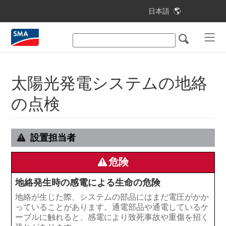
日本語
目次
本書について
安全について
太陽光発電システムの地絡
梱包内容
の点検
設置に必要な部品と工具
製品について
設置担当者
取付け
危険
電気配線工事
地絡発生時の感電による生命の危険
地絡が生じた際、システムの部品にはまだ電圧がかか
パワーコンディショナの試運転調整
っていることがあります。通電部品や通電しているケ
ーブルに触れると、感電により致死事故や重傷を招く
設定