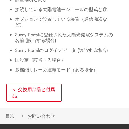
パワーコンディショナの運転
接続している太陽電池モジュールの型式と数
オプションで設置している装置（通信機器な
パワーコンディショナの電源を切る
ど）
トラブルシューティング
Sunny Portalに登録された太陽光発電システムの
名前 (該当する場合)
パワーコンディショナの運転再開
Sunny Portalのログインデータ (該当する場合)
パワーコンディショナの廃棄処分
国設定（該当する場合）
仕様一覧
多機能リレーの運転モード（ある場合）
交換用部品と付属品
< 交換用部品と付属
お問い合わせ
品
目次
お問い合わせ