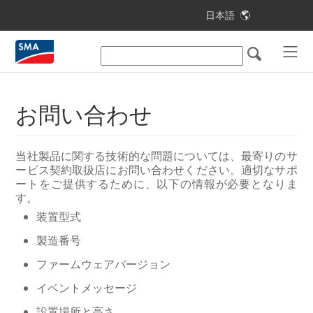
日本語
目次
本書について
安全について
お問い合わせ
梱包内容
当社製品に関する技術的な問題については、最寄りのサ
設置に必要な部品と工具
ービス契約取扱店にお問い合わせください。適切なサポ
ートをご提供するために、以下の情報が必要となりま
製品について
す。
取付け
装置型式
製造番号
電気配線工事
ファームウェアバージョン
パワーコンディショナの試運転調整
イベントメッセージ
設定
設置場所と高さ