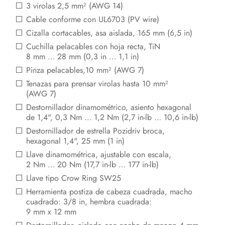
3 virolas 2,5 mm² (AWG 14)
Cable conforme con UL6703 (PV wire)
Cizalla cortacables, asa aislada, 165 mm (6,5 in)
Cuchilla pelacables con hoja recta, TiN
8 mm … 28 mm (0,3 in … 1,1 in)
Pinza pelacables,10 mm² (AWG 7)
Tenazas para prensar virolas hasta 10 mm²
(AWG 7)
Destornillador dinamométrico, asiento hexagonal
de 1,4", 0,3 Nm … 1,2 Nm (2,7 in-lb … 10,6 in-lb)
Destornillador de estrella Pozidriv broca,
hexagonal 1,4", 25 mm (1 in)
Llave dinamométrica, ajustable con escala,
2 Nm … 20 Nm (17,7 in-lb … 177 in-lb)
Llave tipo Crow Ring SW25
Herramienta postiza de cabeza cuadrada, macho
cuadrado: 3/8 in, hembra cuadrada:
9 mm x 12 mm