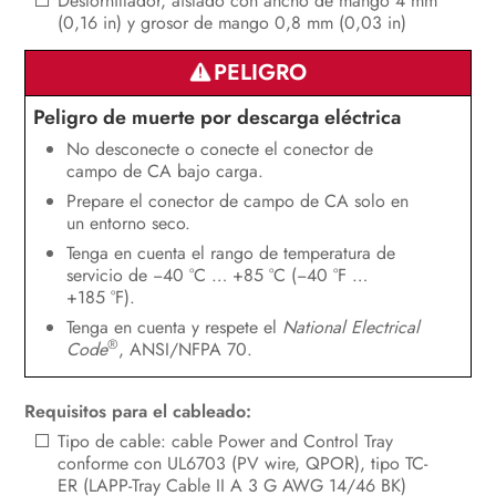
Destornillador, aislado con ancho de mango 4 mm
(0,16 in) y grosor de mango 0,8 mm (0,03 in)
PELIGRO
Peligro de muerte por descarga eléctrica
No desconecte o conecte el conector de
campo de CA bajo carga.
Prepare el conector de campo de CA solo en
un entorno seco.
Tenga en cuenta el rango de temperatura de
servicio de −40 °C … +85 °C (−40 °F …
+185 °F).
Tenga en cuenta y respete el
National Electrical
®
Code
, ANSI/NFPA 70.
Requisitos para el cableado:
Tipo de cable: cable Power and Control Tray
conforme con UL6703 (PV wire, QPOR), tipo TC-
ER (LAPP-Tray Cable II A 3 G AWG 14/46 BK)