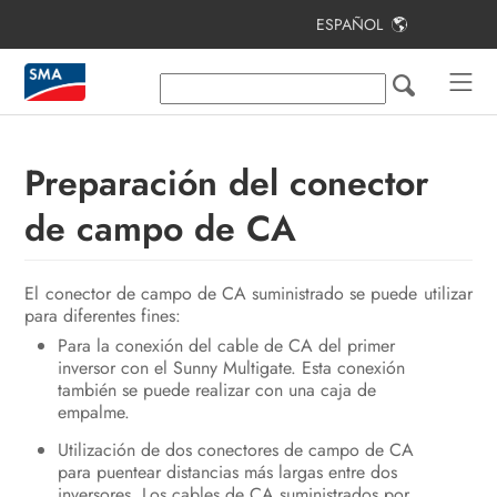
ESPAÑOL
Índice
Indicaciones sobre este documento
Seguridad
Preparación del conector
Contenido de la entrega
de campo de CA
Vista general del producto
El conector de campo de CA suministrado se puede utilizar
Montaje
para diferentes fines:
Conexión eléctrica
Para la conexión del cable de CA del primer
inversor con el Sunny Multigate. Esta conexión
Puesta en marcha de la planta
también se puede realizar con una caja de
empalme.
fotovoltaica
Utilización de dos conectores de campo de CA
Configuración
para puentear distancias más largas entre dos
inversores. Los cables de CA suministrados por