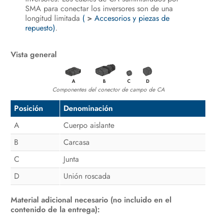
Desconexión del inversor de la
SMA para conectar los inversores son de una
tensión
longitud limitada
(
>
Accesorios y piezas de
repuesto)
.
Desconexión de la tensión del
Sunny Multigate
Vista general
Localización de errores
Nueva puesta en marcha del
Componentes del conector de campo de CA
inversor
Posición
Denominación
Puesta fuera de servicio
A
Cuerpo aislante
Datos técnicos
B
Carcasa
Accesorios y piezas de repuesto
C
Junta
D
Unión roscada
Contacto
Material adicional necesario (no incluido en el
contenido de la entrega):