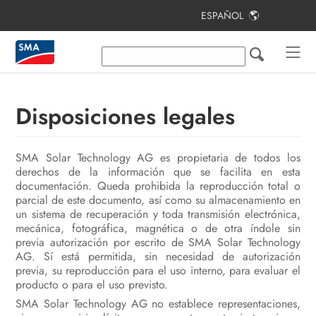
ESPAÑOL
Índice
Indicaciones sobre este documento
Seguridad
Disposiciones legales
Contenido de la entrega
SMA Solar Technology AG es propietaria de todos los
Vista general del producto
derechos de la información que se facilita en esta
documentación. Queda prohibida la reproducción total o
Montaje
parcial de este documento, así como su almacenamiento en
un sistema de recuperación y toda transmisión electrónica,
Conexión eléctrica
mecánica, fotográfica, magnética o de otra índole sin
previa autorización por escrito de SMA Solar Technology
Puesta en marcha de la planta
AG. Sí está permitida, sin necesidad de autorización
fotovoltaica
previa, su reproducción para el uso interno, para evaluar el
producto o para el uso previsto.
Configuración
SMA Solar Technology AG no establece representaciones,