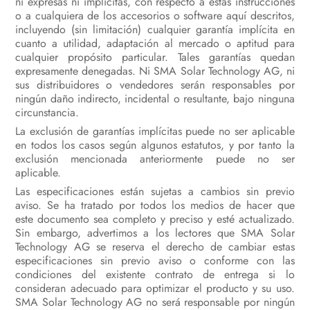
ni expresas ni implícitas, con respecto a estas instrucciones
Desconexión del inversor de la
o a cualquiera de los accesorios o software aquí descritos,
tensión
incluyendo (sin limitación) cualquier garantía implícita en
cuanto a utilidad, adaptación al mercado o aptitud para
Desconexión de la tensión del
cualquier propósito particular. Tales garantías quedan
Sunny Multigate
expresamente denegadas. Ni SMA Solar Technology AG, ni
sus distribuidores o vendedores serán responsables por
Localización de errores
ningún daño indirecto, incidental o resultante, bajo ninguna
circunstancia.
Nueva puesta en marcha del
La exclusión de garantías implícitas puede no ser aplicable
inversor
en todos los casos según algunos estatutos, y por tanto la
exclusión mencionada anteriormente puede no ser
Puesta fuera de servicio
aplicable.
Las especificaciones están sujetas a cambios sin previo
Datos técnicos
aviso. Se ha tratado por todos los medios de hacer que
este documento sea completo y preciso y esté actualizado.
Accesorios y piezas de repuesto
Sin embargo, advertimos a los lectores que SMA Solar
Technology AG se reserva el derecho de cambiar estas
Contacto
especificaciones sin previo aviso o conforme con las
condiciones del existente contrato de entrega si lo
consideran adecuado para optimizar el producto y su uso.
SMA Solar Technology AG no será responsable por ningún