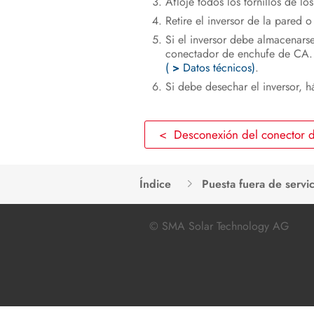
Afloje todos los tornillos de lo
Retire el inversor de la pared o 
Si el inversor debe almacenars
conectador de enchufe de CA. U
(
>
Datos técnicos)
.
Si debe desechar el inversor, h
< Desconexión del conector
Índice
Puesta fuera de servic
© SMA Solar Technology AG