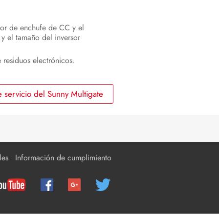
Desconexión del inversor de la
tensión
dor de enchufe de CC y el
y el tamaño del inversor
Desconexión de la tensión del
Sunny Multigate
 residuos electrónicos.
Localización de errores
Nueva puesta en marcha del
 servicio del Sunny Multigate
inversor
Puesta fuera de servicio
Datos técnicos
les
Información de cumplimiento
Accesorios y piezas de repuesto
Contacto