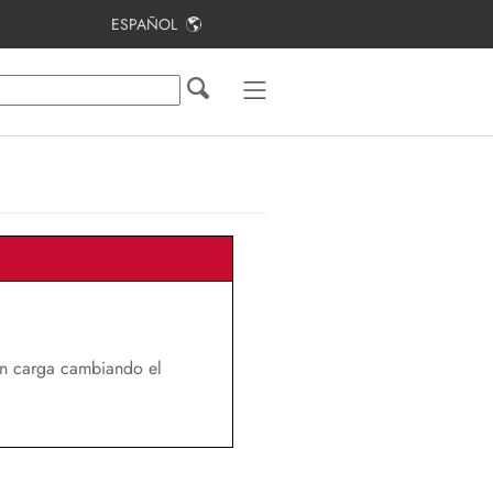
ESPAÑOL
Índice
Indicaciones sobre este documento
Seguridad
Contenido de la entrega
Vista general del producto
Montaje
Conexión eléctrica
in carga cambiando el
Puesta en marcha de la planta
fotovoltaica
Configuración