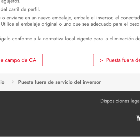
s agujeros.
del carril de perfil.
e o enviarse en un nuevo embalaje, embale el inversor, el conecta
tilice el embalaje original o uno que sea adecuado para el peso 
ágalo conforme a la normativa local vigente para la eliminación de
 de campo de CA
> Puesta fuera de
io
Puesta fuera de servicio del inversor
Disposiciones lega