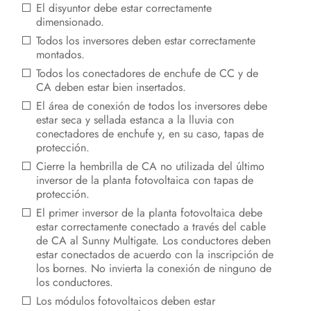
Desconexión del inversor de la
El disyuntor debe estar correctamente
tensión
dimensionado.
Todos los inversores deben estar correctamente
Desconexión de la tensión del
montados.
Sunny Multigate
Todos los conectadores de enchufe de CC y de
CA deben estar bien insertados.
Localización de errores
El área de conexión de todos los inversores debe
estar seca y sellada estanca a la lluvia con
Nueva puesta en marcha del
conectadores de enchufe y, en su caso, tapas de
inversor
protección.
Cierre la hembrilla de CA no utilizada del último
Puesta fuera de servicio
inversor de la planta fotovoltaica con tapas de
protección.
Datos técnicos
El primer inversor de la planta fotovoltaica debe
estar correctamente conectado a través del cable
Accesorios y piezas de repuesto
de CA al Sunny Multigate. Los conductores deben
estar conectados de acuerdo con la inscripción de
Contacto
los bornes. No invierta la conexión de ninguno de
los conductores.
Los módulos fotovoltaicos deben estar