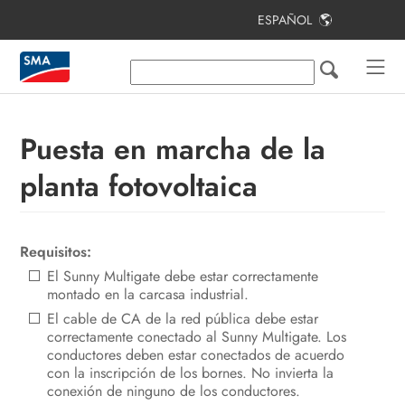
ESPAÑOL
Índice
Indicaciones sobre este documento
Seguridad
Puesta en marcha de la
Contenido de la entrega
planta fotovoltaica
Vista general del producto
Montaje
Requisitos:
El Sunny Multigate debe estar correctamente
Conexión eléctrica
montado en la carcasa industrial.
Puesta en marcha de la planta
El cable de CA de la red pública debe estar
correctamente conectado al Sunny Multigate. Los
fotovoltaica
conductores deben estar conectados de acuerdo
con la inscripción de los bornes. No invierta la
Configuración
conexión de ninguno de los conductores.