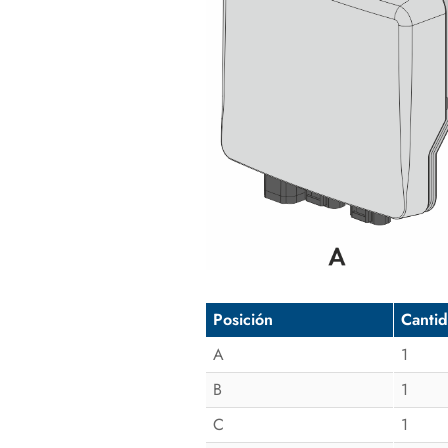
Posición
Canti
A
1
B
1
C
1