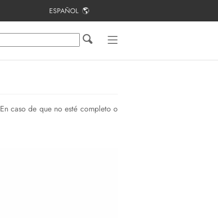
ESPAÑOL
Índice
Indicaciones sobre este documento
Seguridad
Contenido de la entrega
. En caso de que no esté completo o
Vista general del producto
Montaje
Conexión eléctrica
Puesta en marcha de la planta
fotovoltaica
Configuración