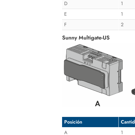
D
1
E
1
F
2
Sunny Multigate-US
Posición
Canti
A
1