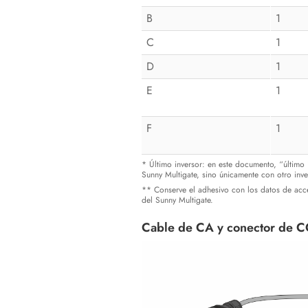
B
1
C
1
D
1
E
1
F
1
* Último inversor: en este documento, “último i
Sunny Multigate, sino únicamente con otro inve
** Conserve el adhesivo con los datos de acce
del Sunny Multigate.
Cable de CA y conector de 