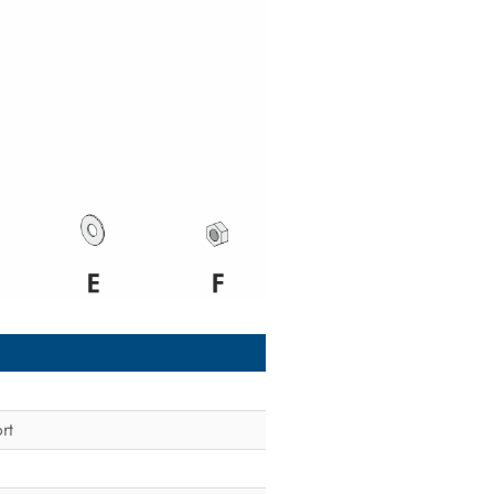
Desconexión del inversor de la
tensión
Desconexión de la tensión del
Sunny Multigate
Localización de errores
Nueva puesta en marcha del
inversor
Puesta fuera de servicio
Datos técnicos
Accesorios y piezas de repuesto
Contacto
rt