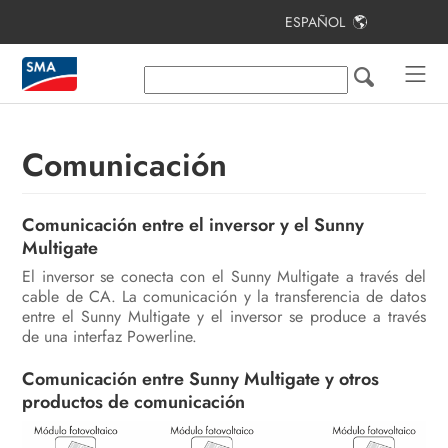
ESPAÑOL
Índice
Indicaciones sobre este documento
Seguridad
Comunicación
Contenido de la entrega
Comunicación entre el inversor y el Sunny
Vista general del producto
Multigate
Montaje
El inversor se conecta con el Sunny Multigate a través del
cable de CA. La comunicación y la transferencia de datos
Conexión eléctrica
entre el Sunny Multigate y el inversor se produce a través
de una interfaz Powerline.
Puesta en marcha de la planta
fotovoltaica
Comunicación entre Sunny Multigate y otros
productos de comunicación
Configuración