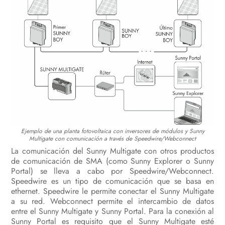
Desconexión del inversor de la
tensión
Desconexión de la tensión del
Sunny Multigate
Localización de errores
Nueva puesta en marcha del
inversor
Puesta fuera de servicio
Ejemplo de una planta fotovoltaica con inversores de módulos y Sunny
Multigate con comunicación a través de Speedwire/Webconnect
Datos técnicos
La comunicación del Sunny Multigate con otros productos
de comunicación de SMA (como Sunny Explorer o Sunny
Accesorios y piezas de repuesto
Portal) se lleva a cabo por Speedwire/Webconnect.
Speedwire es un tipo de comunicación que se basa en
Contacto
ethernet. Speedwire le permite conectar el Sunny Multigate
a su red. Webconnect permite el intercambio de datos
entre el Sunny Multigate y Sunny Portal. Para la conexión al
Sunny Portal es requisito que el Sunny Multigate esté