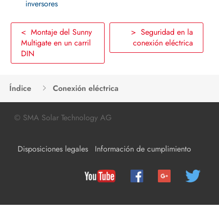
inversores
Desconexión del inversor de la
tensión
< Montaje del Sunny
> Seguridad en la
Desconexión de la tensión del
Multigate en un carril
conexión eléctrica
Sunny Multigate
DIN
Localización de errores
Nueva puesta en marcha del
Índice
Conexión eléctrica
inversor
© SMA Solar Technology AG
Puesta fuera de servicio
Datos técnicos
Disposiciones legales
Información de cumplimiento
Accesorios y piezas de repuesto
Contacto