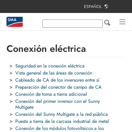
ESPAÑOL
Índice
Indicaciones sobre este documento
Seguridad
Conexión eléctrica
Contenido de la entrega
Seguridad en la conexión eléctrica
Vista general del producto
Vista general de las áreas de conexión
Montaje
Cableado de CA de los inversores entre sí
Preparación del conector de campo de CA
Conexión eléctrica
Conexión de toma a tierra adicional
Conexión del primer inversor con el Sunny
Puesta en marcha de la planta
Multigate
fotovoltaica
Conexión del Sunny Multigate a la red pública
Puesta a tierra de la carcasa industrial de metal
Configuración
Conexión de los módulos fotovoltaicos a los