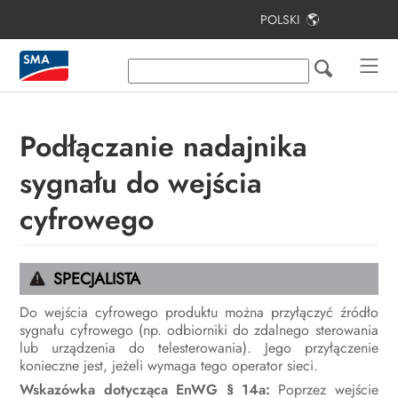
POLSKI
Spis treści
Informacje na temat niniejszego
dokumentu
Podłączanie nadajnika
Bezpieczeństwo
sygnału do wejścia
Zakres dostawy
cyfrowego
Widok urządzenia
Montaż
SPECJALISTA
Podłączenie elektryczne
Do wejścia cyfrowego produktu można przyłączyć źródło
sygnału cyfrowego (np. odbiorniki do zdalnego sterowania
Uruchomienie
lub urządzenia do telesterowania). Jego przyłączenie
konieczne jest, jeżeli wymaga tego operator sieci.
Obsługa
Wskazówka dotycząca EnWG § 14a:
Poprzez wejście