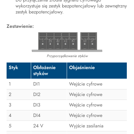
Kontakt
wykorzystuje się zestyk bezpotencjałowy lub zewnętrzny
zestyk bezpotencjałowy.
Deklaracja zgodności UE
Zestawienie:
Przyporządkowanie styków
Styk
Obłożenie
Objaśnienie
styków
1
DI1
Wejście cyfrowe
2
DI2
Wejście cyfrowe
3
DI3
Wejście cyfrowe
4
DI4
Wejście cyfrowe
5
24 V
Wyjście zasilania