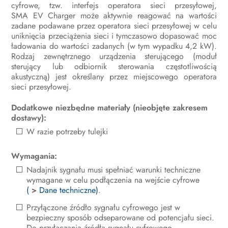
Odłączanie produktu od napięcia
cyfrowe, tzw. interfejs operatora sieci przesyłowej,
SMA EV Charger może aktywnie reagować na wartości
zadane podawane przez operatora sieci przesyłowej w celu
Obsługa techniczna
uniknięcia przeciążenia sieci i tymczasowo dopasować moc
ładowania do wartości zadanych (w tym wypadku 4,2 kW).
Czyszczenie produktu
Rodzaj zewnętrznego urządzenia sterującego (moduł
sterujący lub odbiornik sterowania częstotliwością
Diagnostyka błędów
akustyczną) jest określany przez miejscowego operatora
sieci przesyłowej.
Wyłączenie produktu z eksploatacji
Dodatkowe niezbędne materiały (nieobjęte zakresem
Sposób postępowania przy
dostawy):
otrzymaniu urządzenia zastępczego
W razie potrzeby tulejki
Utylizacja
Wymagania:
Dane techniczne
Nadajnik sygnału musi spełniać warunki techniczne
wymagane w celu podłączenia na wejście cyfrowe
Akcesoria
(
>
Dane techniczne)
.
Przyłączone źródło sygnału cyfrowego jest w
Części zamienne
bezpieczny sposób odseparowane od potencjału sieci.
Do przyłączania źródła sygnału cyfrowego