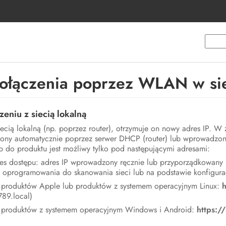
łączenia poprzez WLAN w siec
eniu z siecią lokalną
siecią lokalną (np. poprzez router), otrzymuje on nowy adres IP. W 
elony automatycznie poprzez serwer DHCP (router) lub wprowadzon
p do produktu jest możliwy tylko pod następującymi adresami:
es dostępu: adres IP wprowadzony ręcznie lub przyporządkowany p
oprogramowania do skanowania sieci lub na podstawie konfiguracji
produktów Apple lub produktów z systemem operacyjnym Linux:
h
89.local)
 produktów z systemem operacyjnym Windows i Android:
https: