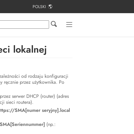
POLSKI
Spis treści
Informacje na temat niniejszego
dokumentu
i lokalnej
Bezpieczeństwo
Zakres dostawy
zależności od rodzaju konfiguracji
Widok urządzenia
y ręcznie przez użytkownika. Po
Montaż
rzez serwer DHCP (router) (adres
 sieci routera).
Podłączenie elektryczne
ttps://SMA[numer seryjny].local
Uruchomienie
//SMA[Seriennummer]
(np.:
Obsługa