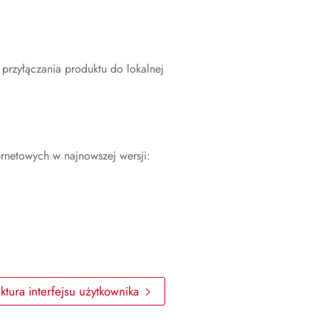
Odłączanie produktu od napięcia
Obsługa techniczna
 przyłączania produktu do lokalnej
Czyszczenie produktu
Diagnostyka błędów
Wyłączenie produktu z eksploatacji
ernetowych w najnowszej wersji:
Sposób postępowania przy
otrzymaniu urządzenia zastępczego
Utylizacja
Dane techniczne
Akcesoria
uktura interfejsu użytkownika
Części zamienne