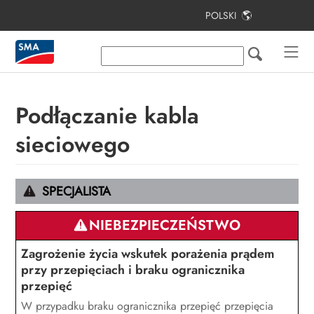
POLSKI
Spis treści
Informacje na temat niniejszego
dokumentu
Podłączanie kabla
Bezpieczeństwo
sieciowego
Zakres dostawy
Widok urządzenia
SPECJALISTA
Montaż
NIEBEZPIECZEŃSTWO
Podłączenie elektryczne
Zagrożenie życia wskutek porażenia prądem
Uruchomienie
przy przepięciach i braku ogranicznika
przepięć
Obsługa
W przypadku braku ogranicznika przepięć przepięcia