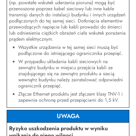
(np. powstałe wskutek uderzenia pioruna) mogą być
Odłączanie produktu od napięcia
przenoszone poprzez kabel sieciowy lub inne kable
transmisji danych do instalacji budynku i innych urządzeń
Obsługa techniczna
podłączonych do tej samej sieci. Dotknięcia elementów
przewodzących napięcie lub kabli prowadzi do śmierci
Czyszczenie produktu
lub odniesienia ciężkich obrażeń ciała wskutek porażenia
prądem elektrycznym.
Diagnostyka błędów
Wszystkie urządzenia w tej samej sieci muszą być
podłączone do istniejącego ogranicznika przepięć.
Wyłączenie produktu z eksploatacji
W przypadku układania kabli sieciowych na
Sposób postępowania przy
zewnątrz budynku w miejscu przejścia kabli ze
otrzymaniu urządzenia zastępczego
znajdującego się na zewnątrz produktu a siecią
wewnątrz budynku należy zainstalować odpowiedni
ogranicznik przepięć.
Utylizacja
Złącze Ethernet produktu jest złączem klasy TNV-1 i
Dane techniczne
zapewnia ochronę przed przepięciami do 1,5 kV.
Akcesoria
UWAGA
Części zamienne
Ryzyko uszkodzenia produktu w wyniku
wnikania do niego wilgoci