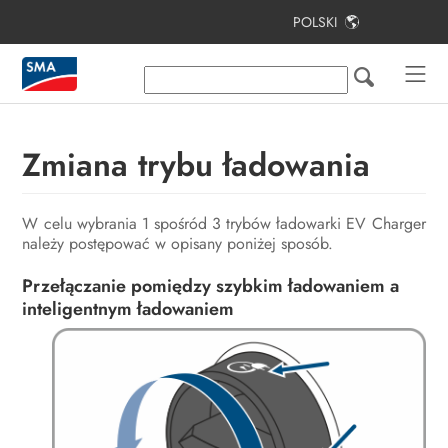
POLSKI
Spis treści
Informacje na temat niniejszego
dokumentu
Zmiana trybu ładowania
Bezpieczeństwo
Zakres dostawy
W celu wybrania 1 spośród 3 trybów ładowarki EV Charger
należy postępować w opisany poniżej sposób.
Widok urządzenia
Przełączanie pomiędzy szybkim ładowaniem a
Montaż
inteligentnym ładowaniem
Podłączenie elektryczne
Uruchomienie
Obsługa