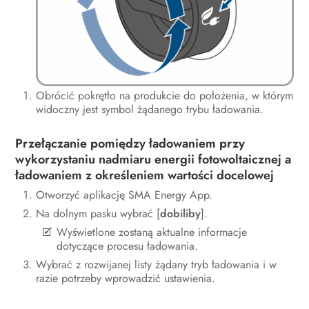
Odłączanie produktu od napięcia
Obsługa techniczna
Czyszczenie produktu
Diagnostyka błędów
Obrócić pokrętło na produkcie do położenia, w którym
widoczny jest symbol żądanego trybu ładowania.
Wyłączenie produktu z eksploatacji
Przełączanie pomiędzy ładowaniem przy
Sposób postępowania przy
wykorzystaniu nadmiaru energii fotowoltaicznej a
otrzymaniu urządzenia zastępczego
ładowaniem z określeniem wartości docelowej
Otworzyć aplikację SMA Energy App.
Utylizacja
Na dolnym pasku wybrać [
dobiliby
].
Dane techniczne
Wyświetlone zostaną aktualne informacje
dotyczące procesu ładowania.
Akcesoria
Wybrać z rozwijanej listy żądany tryb ładowania i w
razie potrzeby wprowadzić ustawienia.
Części zamienne