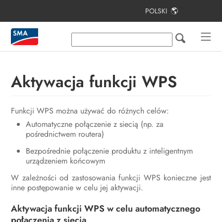
POLSKI
Spis treści
Informacje na temat niniejszego
dokumentu
Aktywacja funkcji WPS
Bezpieczeństwo
Zakres dostawy
Funkcji WPS można używać do różnych celów:
Widok urządzenia
Automatyczne połączenie z siecią (np. za
pośrednictwem routera)
Montaż
Bezpośrednie połączenie produktu z inteligentnym
urządzeniem końcowym
Podłączenie elektryczne
W zależności od zastosowania funkcji WPS konieczne jest
Uruchomienie
inne postępowanie w celu jej aktywacji.
Obsługa
Aktywacja funkcji WPS w celu automatycznego
połączenia z siecią