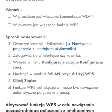
Odłączanie produktu od napięcia
Warunki:
Obsługa techniczna
W produkcie jest włączona komunikacja WLAN.
Czyszczenie produktu
W routerze jest włączona funkcja WPS.
Diagnostyka błędów
Sposób postępowania:
Otworzyć interfejs użytkownika
(
>
Nawiązanie
Wyłączenie produktu z eksploatacji
połączenia z interfejsem użytkownika)
.
Sposób postępowania przy
Zalogować się w interfejsie użytkownika.
otrzymaniu urządzenia zastępczego
Wybrać w menu
Konfiguracja
pozycję
Konfiguracja
sieci
.
Utylizacja
Nacisnąć w punkcie
WLAN
przycisk
Użyj WPS
.
Kliknij
Zapisz
.
Dane techniczne
Funkcja WPS jest włączona i może być nawiązane
Akcesoria
automatyczne połączenie z siecią.
Części zamienne
Aktywować funkcję WPS w celu nawiązania
bezpośredniego połączenia z inteligentnym