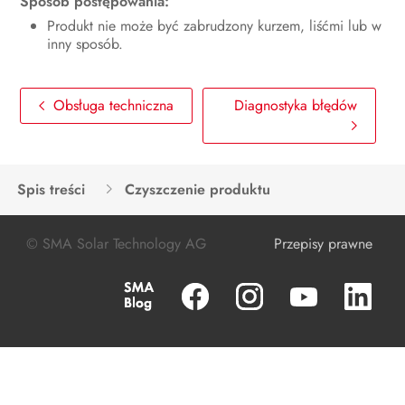
Sposób postępowania:
Odłączanie produktu od napięcia
Produkt nie może być zabrudzony kurzem, liśćmi lub w
inny sposób.
Obsługa techniczna
Czyszczenie produktu
Obsługa techniczna
Diagnostyka błędów
Diagnostyka błędów
Wyłączenie produktu z eksploatacji
Spis treści
Czyszczenie produktu
Sposób postępowania przy
otrzymaniu urządzenia zastępczego
© SMA Solar Technology AG
Przepisy prawne
Utylizacja
Dane techniczne
Akcesoria
Części zamienne