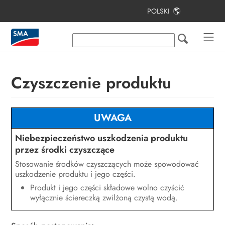
POLSKI
Spis treści
Informacje na temat niniejszego
dokumentu
Czyszczenie produktu
Bezpieczeństwo
Zakres dostawy
UWAGA
Widok urządzenia
Niebezpieczeństwo uszkodzenia produktu
Montaż
przez środki czyszczące
Stosowanie środków czyszczących może spowodować
Podłączenie elektryczne
uszkodzenie produktu i jego części.
Uruchomienie
Produkt i jego części składowe wolno czyścić
wyłącznie ściereczką zwilżoną czystą wodą.
Obsługa