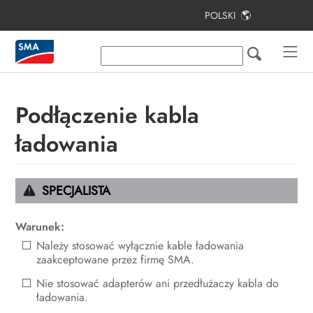
POLSKI
Spis treści
Informacje na temat niniejszego
dokumentu
Podłączenie kabla
Bezpieczeństwo
ładowania
Zakres dostawy
Widok urządzenia
SPECJALISTA
Montaż
Warunek:
Podłączenie elektryczne
Należy stosować wyłącznie kable ładowania
zaakceptowane przez firmę SMA.
Uruchomienie
Nie stosować adapterów ani przedłużaczy kabla do
Obsługa
ładowania.