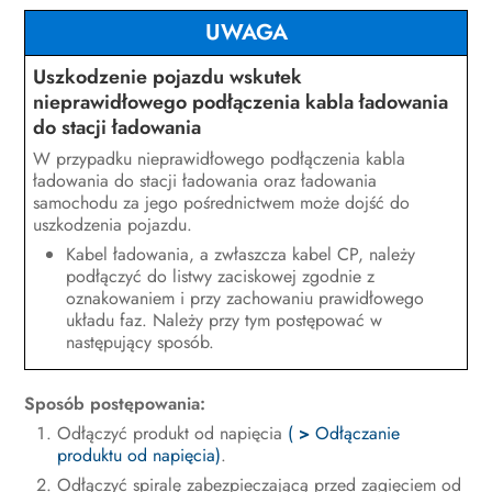
Odłączanie produktu od napięcia
UWAGA
Obsługa techniczna
Uszkodzenie pojazdu wskutek
nieprawidłowego podłączenia kabla ładowania
Czyszczenie produktu
do stacji ładowania
Diagnostyka błędów
W przypadku nieprawidłowego podłączenia kabla
ładowania do stacji ładowania oraz ładowania
Wyłączenie produktu z eksploatacji
samochodu za jego pośrednictwem może dojść do
uszkodzenia pojazdu.
Sposób postępowania przy
Kabel ładowania, a zwłaszcza kabel CP, należy
otrzymaniu urządzenia zastępczego
podłączyć do listwy zaciskowej zgodnie z
oznakowaniem i przy zachowaniu prawidłowego
Utylizacja
układu faz. Należy przy tym postępować w
następujący sposób.
Dane techniczne
Akcesoria
Sposób postępowania:
Odłączyć produkt od napięcia
(
>
Odłączanie
Części zamienne
produktu od napięcia)
.
Odłączyć spiralę zabezpieczającą przed zagięciem od