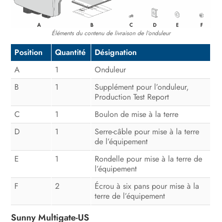
Mise hors tension de l’onduleur
Mise hors tension du Sunny
Éléments du contenu de livraison de l’onduleur
Multigate
Position
Quantité
Désignation
Recherche d’erreurs
A
1
Onduleur
Remise en service de l’onduleur
B
1
Supplément pour l’onduleur,
Production Test Report
Mise hors service
C
1
Boulon de mise à la terre
Caractéristiques techniques
D
1
Serre-câble pour mise à la terre
Accessoires et pièces de rechange
de l’équipement
E
1
Rondelle pour mise à la terre de
Contact
l’équipement
F
2
Écrou à six pans pour mise à la
terre de l’équipement
Sunny Multigate-US