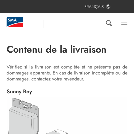
FRANÇAIS
Table des matières
Remarques relatives à ce document
Sécurité
Contenu de la livraison
Contenu de la livraison
Vérifiez si la livraison est complète et ne présente pas de
Vue d’ensemble des produits
dommages apparents. En cas de livraison incomplète ou de
dommages, contactez votre revendeur.
Montage
Sunny Boy
Raccordement électrique
Mise en service de l’installation
photovoltaïque
Configuration