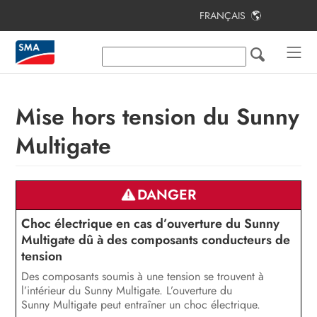
FRANÇAIS
Table des matières
Remarques relatives à ce document
Sécurité
Mise hors tension du Sunny
Contenu de la livraison
Multigate
Vue d’ensemble des produits
Montage
DANGER
Raccordement électrique
Choc électrique en cas d’ouverture du Sunny
Multigate dû à des composants conducteurs de
Mise en service de l’installation
tension
photovoltaïque
Des composants soumis à une tension se trouvent à
l’intérieur du Sunny Multigate. L’ouverture du
Configuration
Sunny Multigate peut entraîner un choc électrique.