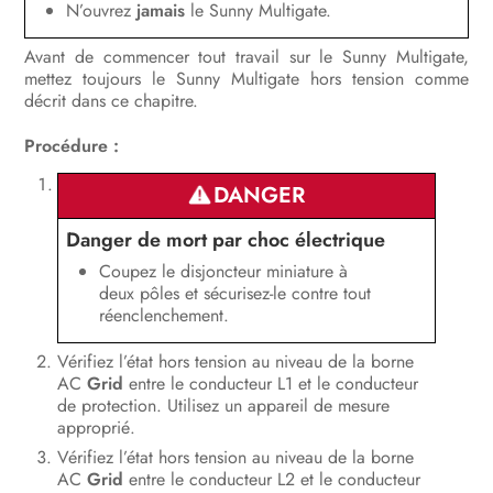
Mise hors tension de l’onduleur
N’ouvrez
jamais
le Sunny Multigate.
Mise hors tension du Sunny
Avant de commencer tout travail sur le Sunny Multigate,
mettez toujours le Sunny Multigate hors tension comme
Multigate
décrit dans ce chapitre.
Recherche d’erreurs
Procédure :
Remise en service de l’onduleur
DANGER
Mise hors service
Danger de mort par choc électrique
Caractéristiques techniques
Coupez le disjoncteur miniature à
deux pôles et sécurisez-le contre tout
Accessoires et pièces de rechange
réenclenchement.
Contact
Vérifiez l’état hors tension au niveau de la borne
AC
Grid
entre le conducteur L1 et le conducteur
de protection. Utilisez un appareil de mesure
approprié.
Vérifiez l’état hors tension au niveau de la borne
AC
Grid
entre le conducteur L2 et le conducteur