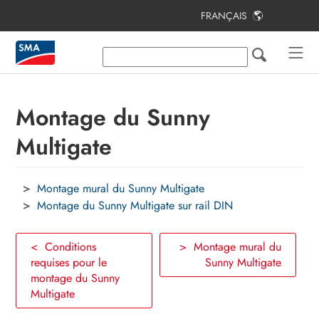
FRANÇAIS
Table des matières
Remarques relatives à ce document
Sécurité
Montage du Sunny
Contenu de la livraison
Multigate
Vue d’ensemble des produits
Montage mural du Sunny Multigate
Montage
Montage du Sunny Multigate sur rail DIN
Raccordement électrique
< Conditions
> Montage mural du
Mise en service de l’installation
requises pour le
Sunny Multigate
photovoltaïque
montage du Sunny
Multigate
Configuration