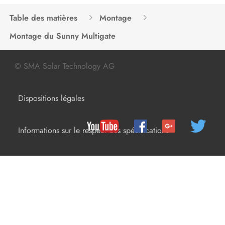
Mise hors tension de l’onduleur
Table des matières
Montage
Mise hors tension du Sunny
Montage du Sunny Multigate
Multigate
Recherche d’erreurs
© SMA Solar Technology AG
Remise en service de l’onduleur
Dispositions légales
Mise hors service
Caractéristiques techniques
Informations sur le respect des spécifications
Accessoires et pièces de rechange
Contact