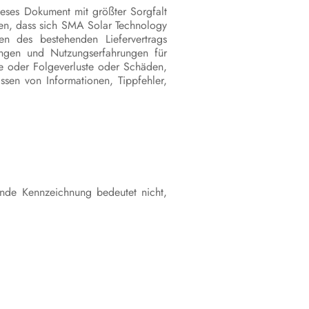
eses Dokument mit größter Sorgfalt
schalten
sen, dass sich SMA Solar Technology
 des bestehenden Liefervertrags
Sunny Multigate spannungsfrei
ungen und Nutzungserfahrungen für
schalten
e oder Folgeverluste oder Schäden,
sen von Informationen, Tippfehler,
Fehlersuche
Wechselrichter wieder in Betrieb
nehmen
Außerbetriebnahme
Technische Daten
nde Kennzeichnung bedeutet nicht,
Zubehör und Ersatzteile
Kontakt