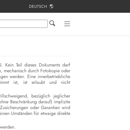
DEUTSCH
Inhaltsverzeichnis
Hinweise zu diesem Dokument
Sicherheit
Lieferumfang
. Kein Teil dieses Dokuments darf
Produktübersicht
sch, mechanisch durch Fotokopie oder
en werden. Eine innerbetriebliche
Montage
immt ist, ist erlaubt und nicht
Elektrischer Anschluss
lschweigend, bezüglich jeglicher
hne Beschränkung darauf) implizite
PV-Anlage in Betrieb nehmen
 Zusicherungen oder Garantien wird
einen Umständen für etwaige direkte
Konfiguration
 werden.
Wechselrichter spannungsfrei