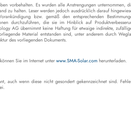
iben vorbehalten. Es wurden alle Anstrengungen unternommen, di
tand zu halten. Leser werden jedoch ausdrücklich darauf hingewie
orankündigung bzw. gemäß den entsprechenden Bestimmungen
onen durchzuführen, die sie im Hinblick auf Produktverbesser
logy AG übernimmt keine Haftung für etwaige indirekte, zufällig
orliegende Material entstanden sind, unter anderem durch Weglas
ruktur des vorliegenden Dokuments.
können Sie im Internet unter
www.SMA-Solar.com
herunterladen.
nt, auch wenn diese nicht gesondert gekennzeichnet sind. Fehle
ei.