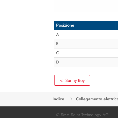
Posizione
A
B
C
D
< Sunny Boy
Indice
Collegamento elettric
© SMA Solar Technology AG