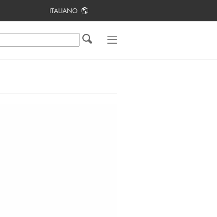
ITALIANO
Indice
Note relative al presente documento
Sicurezza
Contenuto della fornitura
Panoramica del prodotto
Montaggio
Collegamento elettrico
Messa in servizio dell’impianto
fotovoltaico
Configurazione