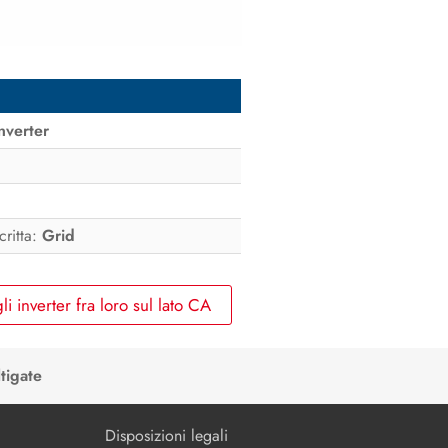
Disinserzione dell’inverter
Disinserzione Sunny Multigate
Ricerca degli errori
nverter
Rimessa in servizio dell’inverter
Messa fuori servizio
Dati tecnici
critta:
Grid
Accessori e ricambi
 inverter fra loro sul lato CA
Contatto
Dichiarazione di conformità CE
tigate
Disposizioni legali