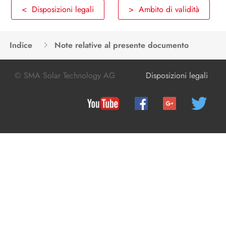
Disinserzione dell’inverter
< Disposizioni legali
> Ambito di validità
Disinserzione Sunny Multigate
Indice
Note relative al presente documento
Ricerca degli errori
Rimessa in servizio dell’inverter
© SMA Solar Technology AG
Disposizioni legali
Messa fuori servizio
Dati tecnici
Accessori e ricambi
Contatto
Dichiarazione di conformità CE