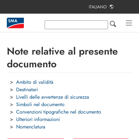
ITALIANO
Indice
Note relative al presente documento
Sicurezza
Note relative al presente
Contenuto della fornitura
documento
Panoramica del prodotto
Ambito di validità
Montaggio
Destinatari
Collegamento elettrico
Livelli delle avvertenze di sicurezza
Simboli nel documento
Messa in servizio dell’impianto
Convenzioni tipografiche nel documento
fotovoltaico
Ulteriori informazioni
Nomenclatura
Configurazione