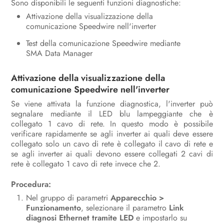
Sono disponibili le seguenti funzioni diagnostiche:
Uso
Attivazione della visualizzazione della
comunicazione Speedwire nell'inverter
Disinserzione dell’inverter
Test della comunicazione Speedwire mediante
SMA Data Manager
Pulizia del prodotto
Attivazione della visualizzazione della
Ricerca degli errori
comunicazione Speedwire nell'inverter
Messa fuori servizio dell’inverter
Se viene attivata la funzione diagnostica, l'inverter può
segnalare mediante il LED blu lampeggiante che è
Procedura alla ricezione di un
collegato 1 cavo di rete. In questo modo è possibile
apparecchio sostitutivo
verificare rapidamente se agli inverter ai quali deve essere
collegato solo un cavo di rete è collegato il cavo di rete e
Dati tecnici
se agli inverter ai quali devono essere collegati 2 cavi di
rete è collegato 1 cavo di rete invece che 2.
Contatto
Procedura:
Dichiarazione di conformità UE
Nel gruppo di parametri
Apparecchio >
Funzionamento
, selezionare il parametro
Link
diagnosi Ethernet tramite LED
e impostarlo su