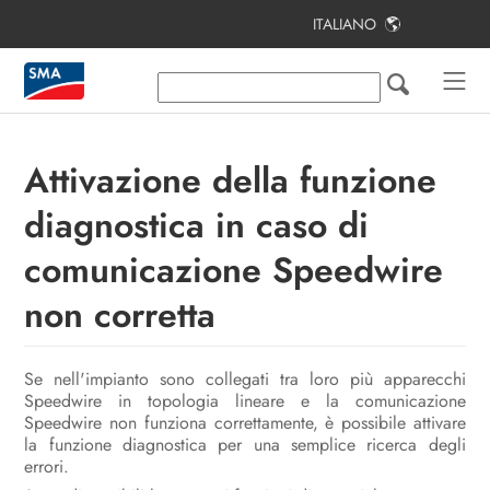
ITALIANO
Indice
Note relative al presente documento
Sicurezza
Attivazione della funzione
Contenuto della fornitura
diagnostica in caso di
Ulteriori materiali e strumenti
comunicazione Speedwire
richiesti
non corretta
Panoramica del prodotto
Montaggio e preparazione al
Se nell'impianto sono collegati tra loro più apparecchi
collegamento
Speedwire in topologia lineare e la comunicazione
Speedwire non funziona correttamente, è possibile attivare
Collegamento elettrico
la funzione diagnostica per una semplice ricerca degli
errori.
Messa in servizio