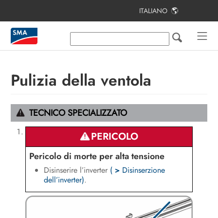
ITALIANO
Indice
Note relative al presente documento
Sicurezza
Pulizia della ventola
Contenuto della fornitura
Ulteriori materiali e strumenti
TECNICO SPECIALIZZATO
richiesti
PERICOLO
Panoramica del prodotto
Pericolo di morte per alta tensione
Montaggio e preparazione al
Disinserire l’inverter
(
>
Disinserzione
collegamento
dell’inverter)
.
Collegamento elettrico
Messa in servizio