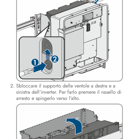
Uso
Disinserzione dell’inverter
Pulizia del prodotto
Ricerca degli errori
Messa fuori servizio dell’inverter
Procedura alla ricezione di un
apparecchio sostitutivo
Sbloccare il supporto delle ventole a destra e a
sinistra dell'inverter. Per farlo premere il nasello di
Dati tecnici
arresto e spingerlo verso l'alto.
Contatto
Dichiarazione di conformità UE