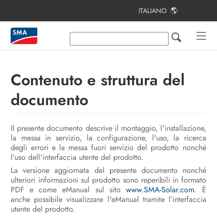
ITALIANO
Indice
Note relative al presente documento
Sicurezza
Contenuto e struttura del
Contenuto della fornitura
documento
Ulteriori materiali e strumenti
richiesti
Il presente documento descrive il montaggio, l'installazione,
la messa in servizio, la configurazione, l'uso, la ricerca
Panoramica del prodotto
degli errori e la messa fuori servizio del prodotto nonché
l'uso dell'interfaccia utente del prodotto.
Montaggio e preparazione al
La versione aggiornata del presente documento nonché
collegamento
ulteriori informazioni sul prodotto sono reperibili in formato
PDF e come eManual sul sito
www.SMA-Solar.com
. È
Collegamento elettrico
anche possibile visualizzare l'eManual tramite l’interfaccia
utente del prodotto.
Messa in servizio