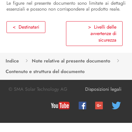
Le figure nel presente documento sono limitate ai dettagli
essenziali e possono non corrispondere al prodotto reale.
Uso
Disinserzione dell’inverter
< Destinatari
> Livelli delle
avvertenze di
Pulizia del prodotto
sicurezza
Ricerca degli errori
Messa fuori servizio dell’inverter
Indice
Note relative al presente documento
Procedura alla ricezione di un
Contenuto e struttura del documento
apparecchio sostitutivo
© SMA Solar Technology AG
Disposizioni legali
Dati tecnici
Contatto
Dichiarazione di conformità UE