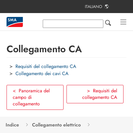
ITALIANO
Indice
Note relative al presente documento
Sicurezza
Collegamento CA
Contenuto della fornitura
Requisiti del collegamento CA
Ulteriori materiali e strumenti
richiesti
Collegamento dei cavi CA
Panoramica del prodotto
< Panoramica del
> Requisiti del
campo di
collegamento CA
Montaggio e preparazione al
collegamento
collegamento
Collegamento elettrico
Indice
Collegamento elettrico
Messa in servizio