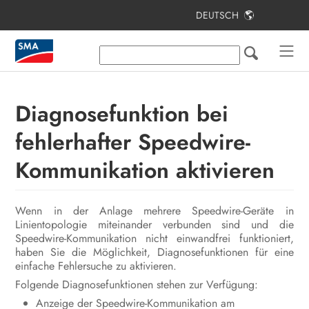
DEUTSCH
Inhaltsverzeichnis
Hinweise zu diesem Dokument
Sicherheit
Diagnosefunktion bei
Lieferumfang
fehlerhafter Speedwire-
Zusätzlich benötigte Materialien und
Kommunikation aktivieren
Hilfsmittel
Produktübersicht
Wenn in der Anlage mehrere Speedwire-Geräte in
Linientopologie miteinander verbunden sind und die
Montage und Anschlussvorbereitung
Speedwire-Kommunikation nicht einwandfrei funktioniert,
haben Sie die Möglichkeit, Diagnosefunktionen für eine
Elektrischer Anschluss
einfache Fehlersuche zu aktivieren.
Folgende Diagnosefunktionen stehen zur Verfügung:
Inbetriebnahme
Anzeige der Speedwire-Kommunikation am