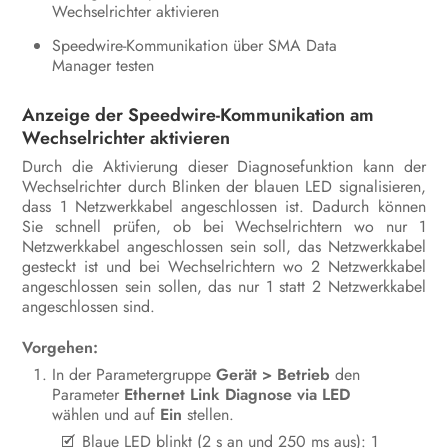
Bedienung
Wechselrichter aktivieren
Speedwire-Kommunikation über SMA Data
Wechselrichter spannungsfrei
Manager testen
schalten
Anzeige der Speedwire-Kommunikation am
Produkt reinigen
Wechselrichter aktivieren
Fehlersuche
Durch die Aktivierung dieser Diagnosefunktion kann der
Wechselrichter durch Blinken der blauen LED signalisieren,
Wechselrichter außer Betrieb
dass 1 Netzwerkkabel angeschlossen ist. Dadurch können
nehmen
Sie schnell prüfen, ob bei Wechselrichtern wo nur 1
Netzwerkkabel angeschlossen sein soll, das Netzwerkkabel
Vorgehen bei Erhalt eines
gesteckt ist und bei Wechselrichtern wo 2 Netzwerkkabel
Austauschgeräts
angeschlossen sein sollen, das nur 1 statt 2 Netzwerkkabel
angeschlossen sind.
Technische Daten
Vorgehen:
Kontakt
In der Parametergruppe
Gerät > Betrieb
den
Parameter
Ethernet Link Diagnose via LED
EU-Konformitätserklärung
wählen und auf
Ein
stellen.
Blaue LED blinkt (2 s an und 250 ms aus): 1