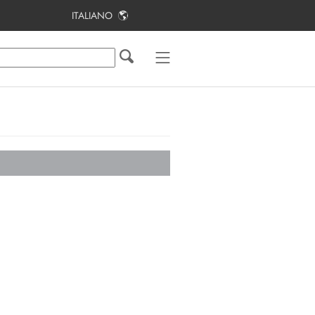
ITALIANO
Indice
Note relative al presente documento
Sicurezza
Contenuto della fornitura
Ulteriori materiali e strumenti
richiesti
Panoramica del prodotto
Montaggio e preparazione al
collegamento
Collegamento elettrico