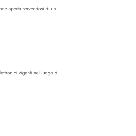
Messa in servizio
ione aperta servendosi di un
Uso
Disinserzione dell’inverter
Pulizia del prodotto
Ricerca degli errori
Messa fuori servizio dell’inverter
lettronici vigenti nel luogo di
Procedura alla ricezione di un
apparecchio sostitutivo
Dati tecnici
Contatto
Dichiarazione di conformità UE