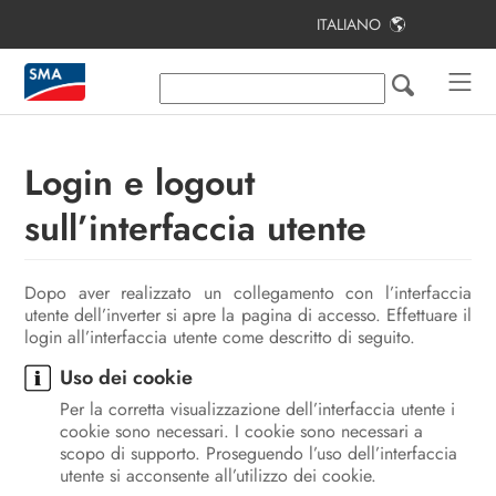
ITALIANO
Indice
Note relative al presente documento
Sicurezza
Login e logout
Contenuto della fornitura
sull’interfaccia utente
Ulteriori materiali e strumenti
richiesti
Dopo aver realizzato un collegamento con l’interfaccia
utente dell’inverter si apre la pagina di accesso. Effettuare il
Panoramica del prodotto
login all’interfaccia utente come descritto di seguito.
Montaggio e preparazione al
Uso dei cookie
collegamento
Per la corretta visualizzazione dell’interfaccia utente i
cookie sono necessari. I cookie sono necessari a
Collegamento elettrico
scopo di supporto. Proseguendo l’uso dell’interfaccia
utente si acconsente all’utilizzo dei cookie.
Messa in servizio