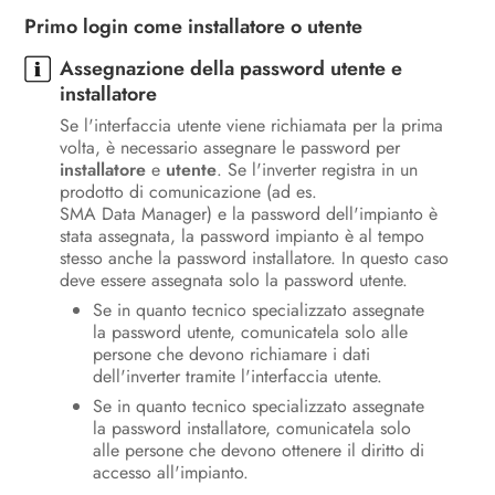
Primo login come installatore o utente
Uso
Assegnazione della password utente e
Disinserzione dell’inverter
installatore
Se l'interfaccia utente viene richiamata per la prima
Pulizia del prodotto
volta, è necessario assegnare le password per
installatore
e
utente
. Se l'inverter registra in un
Ricerca degli errori
prodotto di comunicazione (ad es.
SMA Data Manager) e la password dell'impianto è
Messa fuori servizio dell’inverter
stata assegnata, la password impianto è al tempo
stesso anche la password installatore. In questo caso
Procedura alla ricezione di un
deve essere assegnata solo la password utente.
apparecchio sostitutivo
Se in quanto tecnico specializzato assegnate
la password utente, comunicatela solo alle
Dati tecnici
persone che devono richiamare i dati
dell'inverter tramite l'interfaccia utente.
Contatto
Se in quanto tecnico specializzato assegnate
la password installatore, comunicatela solo
Dichiarazione di conformità UE
alle persone che devono ottenere il diritto di
accesso all'impianto.