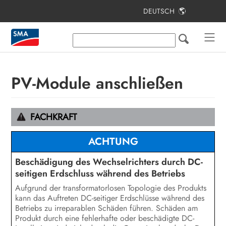
DEUTSCH
Inhaltsverzeichnis
Hinweise zu diesem Dokument
Sicherheit
PV-Module anschließen
Lieferumfang
Zusätzlich benötigte Materialien und
FACHKRAFT
Hilfsmittel
ACHTUNG
Produktübersicht
Beschädigung des Wechselrichters durch DC-
Montage und Anschlussvorbereitung
seitigen Erdschluss während des Betriebs
Aufgrund der transformatorlosen Topologie des Produkts
Elektrischer Anschluss
kann das Auftreten DC-seitiger Erdschlüsse während des
Betriebs zu irreparablen Schäden führen. Schäden am
Inbetriebnahme
Produkt durch eine fehlerhafte oder beschädigte DC-