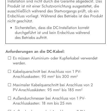
Installation sind nicht durch die Garantie abgedeckt. Das
Bedienung
Produkt ist mit einer Schutzvorrichtung ausgestattet, die
ausschließlich während des Startvorgangs prüft, ob ein
Wechselrichter spannungsfrei
Erdschluss vorliegt. Während des Betriebs ist das Produkt
schalten
nicht geschützt.
Sicherstellen, dass die DC-Installation korrekt
Produkt reinigen
durchgeführt ist und kein Erdschluss während
des Betriebs auftritt.
Fehlersuche
Wechselrichter außer Betrieb
Anforderungen an die DC-Kabel:
nehmen
Es müssen Aluminium- oder Kupferkabel verwendet
werden.
Vorgehen bei Erhalt eines
Austauschgeräts
Kabelquerschnitt bei Anschluss von 1 PV-
Anschlusskasten: 95 mm² bis 300 mm²
Technische Daten
Maximaler Kabelquerschnitt bei Anschluss von 2
PV-Anschlusskästen: 95 mm² bis 185 mm²
Kontakt
Außendurchmesser bei Anschluss von 1 PV-
EU-Konformitätserklärung
Anschlusskasten: 18 mm bis 25 mm